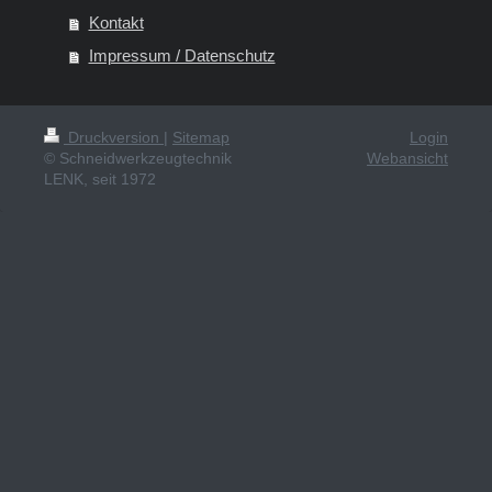
Kontakt
Impressum / Datenschutz
Druckversion
|
Sitemap
Login
© Schneidwerkzeugtechnik
Webansicht
LENK, seit 1972